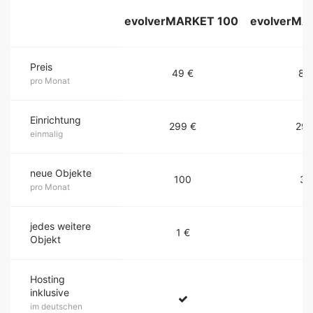
evolverMARKET 100
evolverMA
Preis
49 €
89
pro Monat
Einrichtung
299 €
299
einmalig
neue Objekte
100
30
pro Monat
jedes weitere
1 €
1 
Objekt
Hosting
inklusive
im deutschen