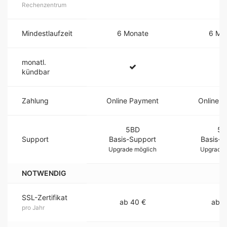
Rechenzentrum
Mindestlaufzeit
6 Monate
6 Mo
monatl.
kündbar
Zahlung
Online Payment
Online 
5BD
5B
Support
Basis-Support
Basis-S
Upgrade möglich
Upgrade 
NOTWENDIG
SSL-Zertifikat
ab 40 €
ab 4
pro Jahr