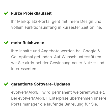
Gütesiegel
kurze Projektlaufzeit
Stärken Sie das Vertrauen in Ihre Händler durch ein
Ihr Marktplatz-Portal geht mit Ihrem Design und
individuelles Gütesiegel, das an den Anzeigen und in
vollem Funktionsumfang in kürzester Zeit online.
der Firmenliste ausgespielt wird.
mehr Reichweite
Exporte
Ihre Inhalte und Angebote werden bei Google &
Der komplette Anzeigenbestand oder Teile davon
Co. optimal gefunden. Auf Wunsch unterstützen
können als Export zur Verfügung gestellt werden, um
wir Sie aktiv bei der Gewinnung neuer Nutzer und
ihn z.B. in Drittsystemen zu integrieren oder
Interessenten.
automatisiert Social-Media-Beiträge zu
veröffentlichen.
garantierte Software-Updates
evolverMARKET wird permanent weiterentwickelt.
Bei evolverMARKET Enterprise übernehmen unsere
Textbausteine
Portalmanager die laufende Betreuung für Sie.