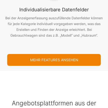
Individualisierbare Datenfelder
Bei der Anzeigenerfassung auszufüllende Datenfelder können
für jede Kategorie individuell vorgegeben werden, was das
Erstellen und Finden der Anzeige erleichtert. Bei
Gebrauchtwagen sind das z.B. „Modell“ und „Hubraum“.
MEHR FEATURES ANSEHEN
Sie wollen mehr? Wir haben mehr!
Enterprise
Login-Varianten
Mit unserem Marktplatz-Portal können Sie Ihren
Angebotsplattformen aus der
Kunden verschiedene Login-Varianten anbieten.