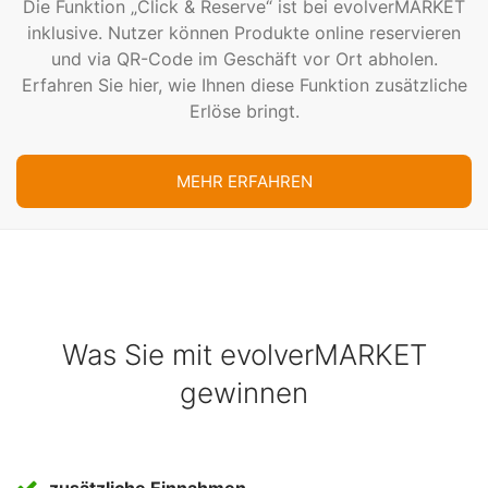
Die Funktion „Click & Reserve“ ist bei evolverMARKET
inklusive. Nutzer können Produkte online reservieren
Enterprise
und via QR-Code im Geschäft vor Ort abholen.
Erfassung durch Geschäftsstellen
Erfahren Sie hier, wie Ihnen diese Funktion zusätzliche
Erlöse bringt.
Ihre Geschäftsstellen können die Erfassung im
Frontend nutzen, um flexibel Anzeigen im
Kundenauftrag zu schalten.
MEHR ERFAHREN
Cookie Consent Manager
Unser Marktplatzportal kann mit einer fertig
konfigurierten Cookie Consent-Lösung für die
Was Sie mit evolverMARKET
Grundfunktionen des Portals bereitgestellt werden. Bei
erweiterten Ansprüchen können wir Ihre Lösung ohne
gewinnen
Probleme integrieren.
Mehrwert bei Firmenprofilen