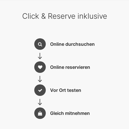
von Ihren Kunden und Partnern auf anderen Webseiten
eingebunden werden.
Click & Reserve inklusive
Zahlarten
Online durchsuchen
Verschiedene Zahlarten wie Rechnung, Kreditkarten
oder Lastschrift stehen zur Verfügung. Darüber hinaus
können die Zahlungsdienstleister PayPal und Stripe
Online reservieren
Payments genutzt werden.
Enterprise
Vor Ort testen
Individuelle Zusatzoptionen
Bei Bedarf können z.B. die Dienstleistungen Ihrer
Partner als buchbare Zusatzoptionen konfiguriert
Gleich mitnehmen
werden. Sie profitieren von Mehreinnahmen durch
Provisionen.