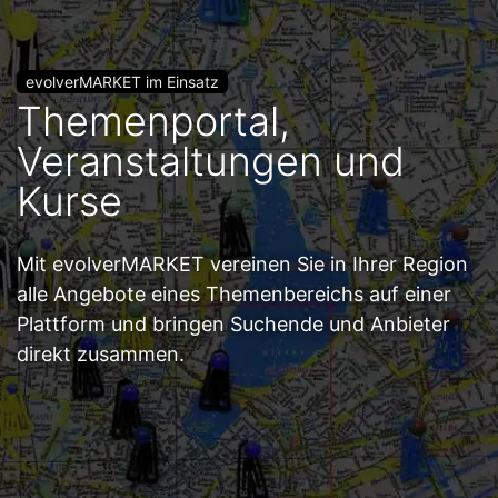
aktualisiertes Startdatum und erscheint damit wieder
oben in der Ergebnisliste. Zusätzlich kann ein Intervall
kostenpflichtig eingerichtet werden.
evolverMARKET im Einsatz
Themenportal,
Enterprise
Veranstaltungen und
Insights & Statistik
Kurse
Eine Statistik über das Suchverhalten Ihrer Nutzer gibt
wertvolle Rückschlüsse zu den Interessen Ihrer Nutzer,
dem Ausbau und der Vermarktung des Portals.
Mit evolverMARKET vereinen Sie in Ihrer Region
alle Angebote eines Themenbereichs auf einer
Plattform und bringen Suchende und Anbieter
Notizen machen
direkt zusammen.
Mit der Notizfunktion können wichtige Informationen
direkt am Objekt im Portal durch Nutzer gespeichert
und zentrale im Userbereich abgerufen werden.