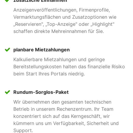
zusätzliche Einnahmen
Firmen können sich mit einem Firmenprofil nicht nur
Anzeigenveröffentlichungen, Firmenprofile,
selber präsentieren, sondern können auch ein Widget
Vermarktungsflächen und Zusatzoptionen wie
nutzen, mit dem sie eine Übersicht der eigenen
„Reservieren", „Top-Anzeige" oder „Highlight"
Anzeigen in der eigenen Webseite anzeigen können.
schaffen direkte Mehreinnahmen für Sie.
Darkmode
planbare Mietzahlungen
Das Marktplatzportal wird auch in der edleren Optik
Kalkulierbare Mietzahlungen und geringe
des Darkmode ausgeliefert. Das ist nicht nur
Bereitstellungskosten halten das finanzielle Risiko
stromsparend, sondern schont auch die Augen des
beim Start Ihres Portals niedrig.
Nutzers.
Rundum-Sorglos-Paket
Wir übernehmen den gesamten technischen
Kontingente
Betrieb in unserem Rechenzentrum. Ihr Team
Bieten Sie Ihren Kunden für eine noch schnellere
konzentriert sich auf das Kerngeschäft, wir
Anzeigenannahme günstige Kontingente an und
kümmern uns um Verfügbarkeit, Sicherheit und
stärken Sie die Kundenbindung.
Support.