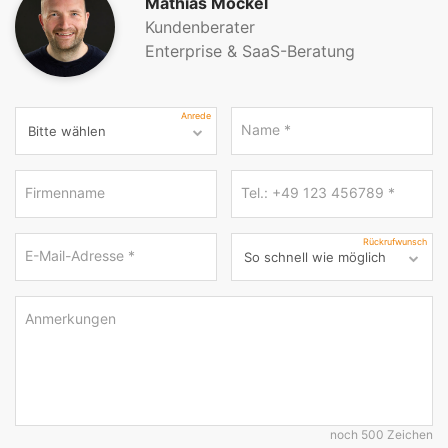
Mathias Möckel
Kundenberater
Enterprise & SaaS-Beratung
Anrede
Name
*
Firmenname
Tel.: +49 123 456789
*
Rückrufwunsch
E-Mail-Adresse
*
Anmerkungen
noch 500 Zeichen