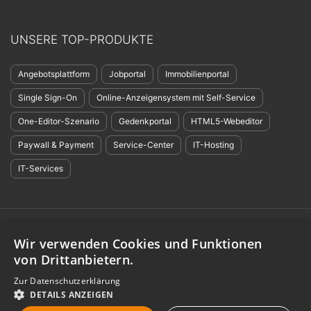
UNSERE TOP-PRODUKTE
Angebotsplattform
Jobportal
Immobilienportal
Single Sign-On
Online-Anzeigensystem mit Self-Service
One-Editor-Szenario
Gedenkportal
HTML5-Webeditor
Paywall & Payment
Service-Center
IT-Hosting
IT-Services
©
evolver media GmbH & Co. KG
,
evolver services GmbH
,
evolver portals
Wir verwenden Cookies und Funktionen
GmbH:
Impressum
-
Datenschutzerklärung
-
Barrierefreiheit
-
Nutzungsbedingungen
-
GDPR
-
Nachhaltigkeit
-
Einsatz von KI
von Drittanbietern.
Alle Angebote richten sich an Gewerbetreibende in der Europäischen
Zur Datenschutzerklärung
Union. * Alle Preisangaben zzgl. derzeit gültiger Mehrwertsteuer.
DETAILS ANZEIGEN
Erklärung:
Die Verwendung der Höflichkeitsform „Du“ bietet keinen