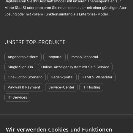
Digitalisieren Sie Ihr Geschäftsmodell mit unseren Themenportalen zur
Miete (SaaS) oder probieren Sie neue Ideen aus – mit einer günstigen Abo-
Lösung oder mit vollem Funktionsumfang als Enterprise-Modell.
UNSERE TOP-PRODUKTE
Angebotsplattform
Jobportal
Immobilienportal
Single Sign-On
Online-Anzeigensystem mit Self-Service
One-Editor-Szenario
Gedenkportal
HTML5-Webeditor
Paywall & Payment
Service-Center
IT-Hosting
IT-Services
©
evolver media GmbH & Co. KG
,
evolver services GmbH
,
evolver portals
Wir verwenden Cookies und Funktionen
GmbH:
Impressum
-
Datenschutzerklärung
-
Barrierefreiheit
-