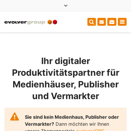
×
+49 (0)3714000375
sales@evolver.de
Tog
navi
Ihr digitaler
Produktivitätspartner für
Medienhäuser, Publisher
und Vermarkter
Sie sind kein Medienhaus, Publisher oder
Vermarkter?
Dann möchten wir Ihnen