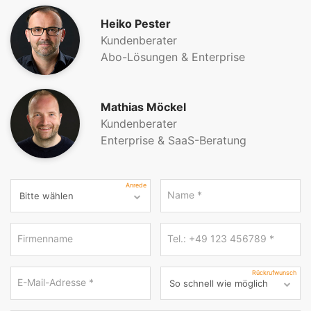
Heiko Pester
Kundenberater
Abo-Lösungen & Enterprise
Mathias Möckel
Kundenberater
Enterprise & SaaS-Beratung
Anrede
Name
*
Firmenname
Tel.: +49 123 456789
*
Rückrufwunsch
E-Mail-Adresse
*