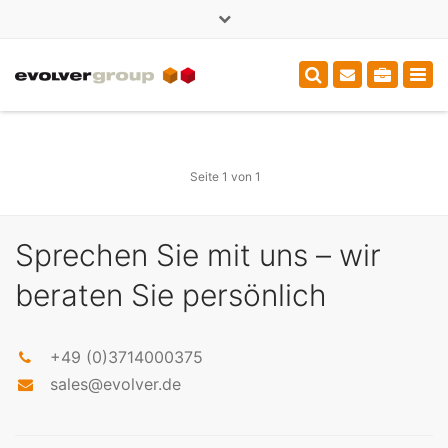
×
+49 (0)3714000375
sales@evolver.de
Tog
navi
Seite 1 von 1
Sprechen Sie mit uns – wir
beraten Sie persönlich
+49 (0)3714000375
sales@evolver.de