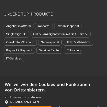
UNSERE TOP-PRODUKTE
Angebotsplattform
Jobportal
Immobilienportal
Single Sign-On
Online-Anzeigensystem mit Self-Service
One-Editor-Szenario
Gedenkportal
HTML5-Webeditor
Paywall & Payment
Service-Center
IT-Hosting
IT-Services
©
evolver media GmbH & Co. KG
,
evolver services GmbH
,
evolver portals
Wir verwenden Cookies und Funktionen
GmbH:
Impressum
-
Datenschutzerklärung
-
Barrierefreiheit
-
Nutzungsbedingungen
-
GDPR
-
Nachhaltigkeit
-
Einsatz von KI
von Drittanbietern.
Alle Angebote richten sich an Gewerbetreibende in der Europäischen
Zur Datenschutzerklärung
Union. * Alle Preisangaben zzgl. derzeit gültiger Mehrwertsteuer.
DETAILS ANZEIGEN
Erklärung:
Die Verwendung der Höflichkeitsform „Du“ bietet keinen