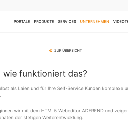
PORTALE
PRODUKTE
SERVICES
UNTERNEHMEN
VIDEOT
SERVICE-CENTER
l
Online-Anzeigen-System
Neuigkeiten
Service rund um Ihr Tagesgeschäft
OBS
evolver OAS + evolverGUI
offene Stellen
ZUR ÜBERSICHT
HTML5-Anzeigen
splattform
HTML5-Webeditor für gestaltete
Support
Anzeigen
MARKET
Anzeigennachbearbeitung
ADFREND
Referenzen
enportal
wie funktioniert das?
Betriebsservice
Single Sign-On System
STATE
Browserunterstützung
evolverSSO
Konfigurationsservice
 und Trauerportal
Einsatz von KI
Content-Management-System
EDENK
lbst als Laien und für Ihre Self-Service Kunden komplexe 
Nutzerservice
evolverCMS + evolverCAS
Schnittstellen
.
Anzeigensystem wechseln
ginnen wir mit dem HTML5 Webeditor ADFREND und zeigen 
onaten der stetigen Weiterentwicklung.