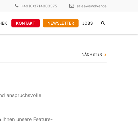
×
+49 (0)3714000375
sales@evolver.de
HEK
KONTAKT
NEWSLETTER
JOBS
WEITERE DIENSTLEISTUNGEN
NÄCHSTER
PDFLib Lizenzen
garantierte Ressourcen
Manntage-Pakete
und anspruchsvolle
Ihnen unsere Feature-