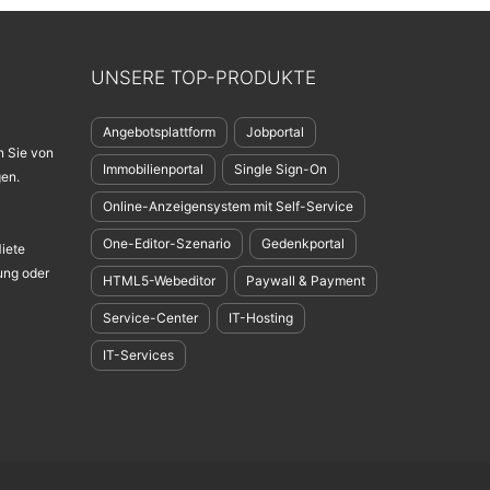
UNSERE TOP-PRODUKTE
Angebotsplattform
Jobportal
n Sie von
Immobilienportal
Single Sign-On
en.
Online-Anzeigensystem mit Self-Service
One-Editor-Szenario
Gedenkportal
Miete
ung oder
HTML5-Webeditor
Paywall & Payment
Service-Center
IT-Hosting
IT-Services