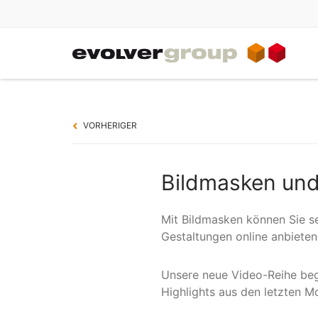
IT-DIENSTLEISTUNGEN
Jobporta
Service rund um Ihre IT
evolverJ
VORHERIGER
evolverCLOUD
Angebot
evolver
IT-Planung & Konzeption
Immobili
Bildmasken und 
IT-Betrieb
evolverE
IT-Auswahlhilfe
Gedenk-
evolverG
Mit Bildmasken können Sie se
IT-Konsolidierung
Gestaltungen online anbieten
IT-Nothilfe
IT-Audit
Unsere neue Video-Reihe be
Highlights aus den letzten M