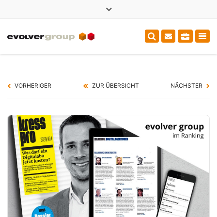
×
+49 (0)3714000375
sales@evolver.de
Tog
navi
VORHERIGER
ZUR ÜBERSICHT
NÄCHSTER