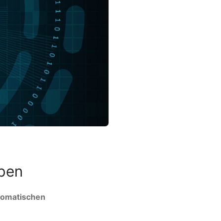
iben
utomatischen