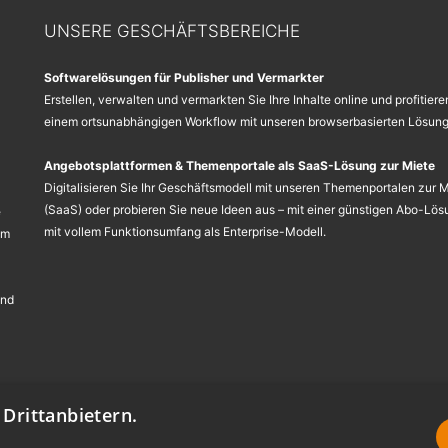
UNSERE GESCHÄFTSBEREICHE
Softwarelösungen für Publisher und Vermarkter
Erstellen, verwalten und vermarkten Sie Ihre Inhalte online und profitiere
einem ortsunabhängigen Workflow mit unseren browserbasierten Lösung
Angebotsplattformen & Themenportale als SaaS-Lösung zur Miete
Digitalisieren Sie Ihr Geschäftsmodell mit unseren Themenportalen zur 
(SaaS) oder probieren Sie neue Ideen aus – mit einer günstigen Abo-Lös
e
mit vollem Funktionsumfang als Enterprise-Modell.
em
und
Drittanbietern.
lver portals GmbH:
Impressum
-
Datenschutzerklärung
-
Barrierefreiheit
-
Nutzu
schen Union. * Alle Preisangaben zzgl. derzeit gültiger Mehrwertsteuer.