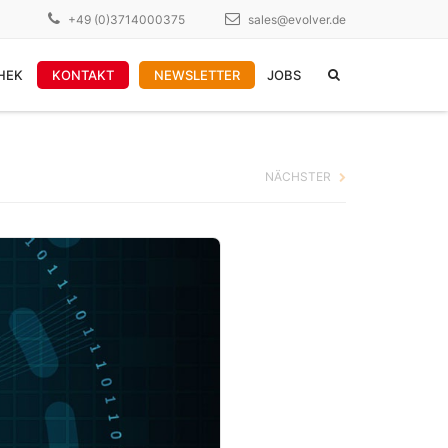
×
+49 (0)3714000375
sales@evolver.de
HEK
KONTAKT
NEWSLETTER
JOBS
WEITERE DIENSTLEISTUNGEN
NÄCHSTER
PDFLib Lizenzen
garantierte Ressourcen
Manntage-Pakete