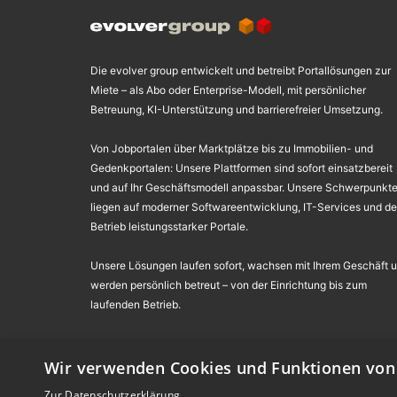
Die evolver group entwickelt und betreibt Portallösungen zur
Miete – als Abo oder Enterprise-Modell, mit persönlicher
Betreuung, KI-Unterstützung und barrierefreier Umsetzung.
Von Jobportalen über Marktplätze bis zu Immobilien- und
Gedenkportalen: Unsere Plattformen sind sofort einsatzbereit
und auf Ihr Geschäftsmodell anpassbar. Unsere Schwerpunkt
liegen auf moderner Softwareentwicklung, IT-Services und d
Betrieb leistungsstarker Portale.
Unsere Lösungen laufen sofort, wachsen mit Ihrem Geschäft 
werden persönlich betreut – von der Einrichtung bis zum
laufenden Betrieb.
Wir verwenden Cookies und Funktionen von 
©
evolver media GmbH & Co. KG
,
evolver services GmbH
,
evo
Alle Angebote richten sich an Gewerbetreibende in der Europäi
Zur Datenschutzerklärung