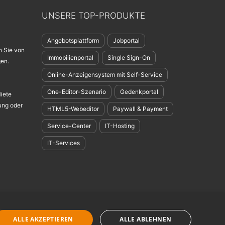
UNSERE TOP-PRODUKTE
Angebotsplattform
Jobportal
n Sie von
Immobilienportal
Single Sign-On
en.
Online-Anzeigensystem mit Self-Service
One-Editor-Szenario
Gedenkportal
Miete
ung oder
HTML5-Webeditor
Paywall & Payment
Service-Center
IT-Hosting
IT-Services
ngsbedingungen
-
GDPR
-
Nachhaltigkeit
-
Einsatz von KI
ALLE AKZEPTIEREN
ALLE ABLEHNEN