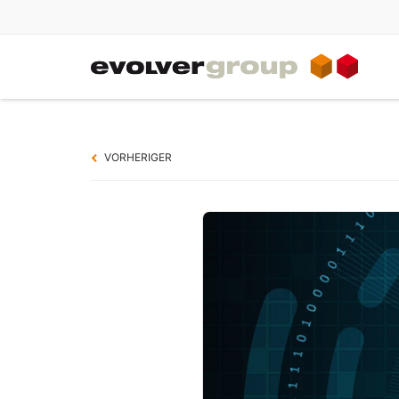
IT-DIENSTLEISTUNGEN
Jobporta
Service rund um Ihre IT
evolverJ
VORHERIGER
evolverCLOUD
Angebot
evolver
IT-Planung & Konzeption
Immobili
IT-Betrieb
evolverE
IT-Auswahlhilfe
Gedenk-
evolverG
IT-Konsolidierung
IT-Nothilfe
IT-Audit