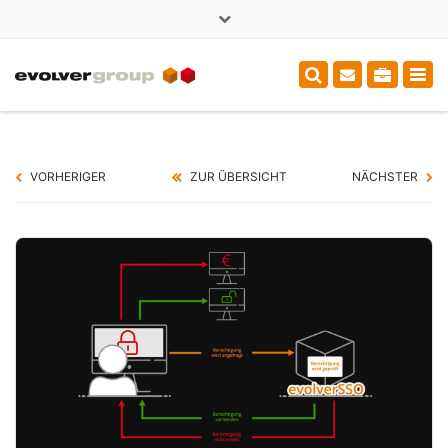
×
+49 (0)3714000375
sales@evolver.de
Tog
navi
VORHERIGER
ZUR ÜBERSICHT
NÄCHSTER