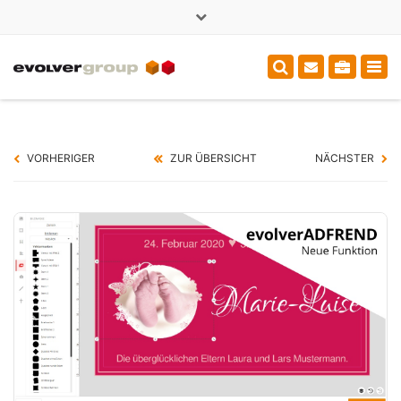
×
+49 (0)3714000375
sales@evolver.de
Tog
navi
VORHERIGER
ZUR ÜBERSICHT
NÄCHSTER