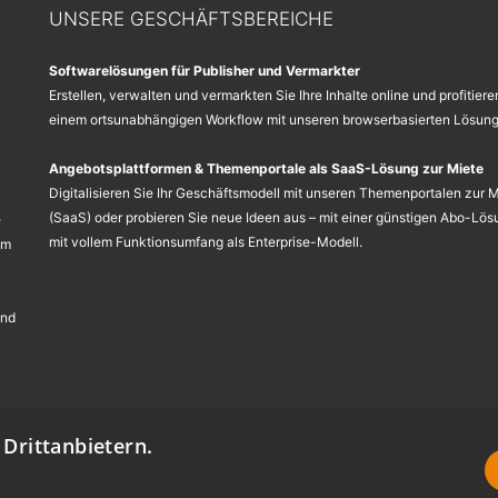
UNSERE GESCHÄFTSBEREICHE
Softwarelösungen für Publisher und Vermarkter
Erstellen, verwalten und vermarkten Sie Ihre Inhalte online und profitiere
einem ortsunabhängigen Workflow mit unseren browserbasierten Lösung
Angebotsplattformen & Themenportale als SaaS-Lösung zur Miete
Digitalisieren Sie Ihr Geschäftsmodell mit unseren Themenportalen zur 
(SaaS) oder probieren Sie neue Ideen aus – mit einer günstigen Abo-Lös
e
mit vollem Funktionsumfang als Enterprise-Modell.
em
und
Drittanbietern.
lver portals GmbH:
Impressum
-
Datenschutzerklärung
-
Barrierefreiheit
-
Nutzu
schen Union. * Alle Preisangaben zzgl. derzeit gültiger Mehrwertsteuer.