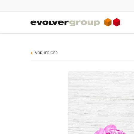
IT-DIENSTLEISTUNGEN
Jobporta
Service rund um Ihre IT
evolverJ
VORHERIGER
evolverCLOUD
Angebot
evolver
IT-Planung & Konzeption
Immobili
IT-Betrieb
evolverE
IT-Auswahlhilfe
Gedenk-
evolverG
IT-Konsolidierung
IT-Nothilfe
IT-Audit