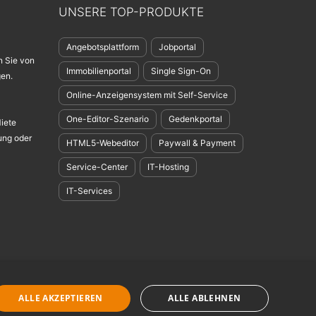
UNSERE TOP-PRODUKTE
Angebotsplattform
Jobportal
n Sie von
Immobilienportal
Single Sign-On
en.
Online-Anzeigensystem mit Self-Service
One-Editor-Szenario
Gedenkportal
Miete
ung oder
HTML5-Webeditor
Paywall & Payment
Service-Center
IT-Hosting
IT-Services
ngsbedingungen
-
GDPR
-
Nachhaltigkeit
-
Einsatz von KI
ALLE AKZEPTIEREN
ALLE ABLEHNEN