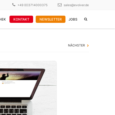
×
+49 (0)3714000375
sales@evolver.de
HEK
KONTAKT
NEWSLETTER
JOBS
WEITERE DIENSTLEISTUNGEN
NÄCHSTER
PDFLib Lizenzen
garantierte Ressourcen
Manntage-Pakete