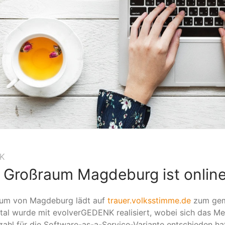
NK
r Großraum Magdeburg ist onlin
aum von Magdeburg lädt auf
trauer.volksstimme.de
zum gem
tal wurde mit evolverGEDENK realisiert, wobei sich das M
hl für die Software-as-a-Service-Variante entschieden hat