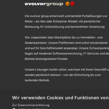
Die evolver group entwickelt und betreibt Portallösungen zur
Miete – als Abo oder Enterprise-Modell, mit persönlicher
Betreuung, KI-Unterstützung und barrierefreier Umsetzung.
Von Jobportalen über Marktplätze bis zu Immobilien- und
Gedenkportalen: Unsere Plattformen sind sofort einsatzbereit
und auf Ihr Geschäftsmodell anpassbar. Unsere Schwerpunkt
liegen auf moderner Softwareentwicklung, IT-Services und d
Betrieb leistungsstarker Portale.
Unsere Lösungen laufen sofort, wachsen mit Ihrem Geschäft 
werden persönlich betreut – von der Einrichtung bis zum
laufenden Betrieb.
Wir verwenden Cookies und Funktionen von 
©
evolver media GmbH & Co. KG
,
evolver services GmbH
,
evo
Alle Angebote richten sich an Gewerbetreibende in der Europäi
Zur Datenschutzerklärung